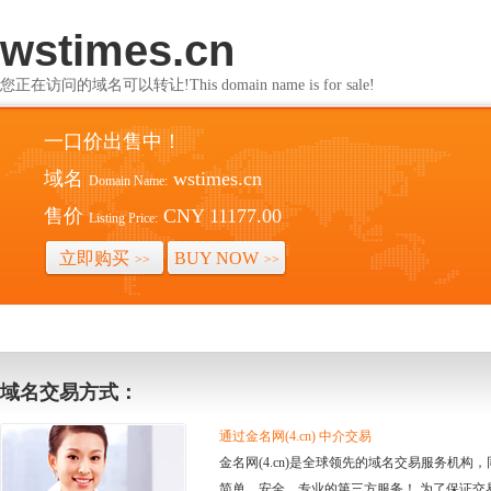
wstimes.cn
您正在访问的域名可以转让!This domain name is for sale!
一口价出售中！
域名
wstimes.cn
Domain Name:
售价
CNY 11177.00
Listing Price:
立即购买
BUY NOW
>>
>>
域名交易方式：
通过金名网(4.cn) 中介交易
金名网(4.cn)是全球领先的域名交易服务机
简单、安全、专业的第三方服务！ 为了保证交