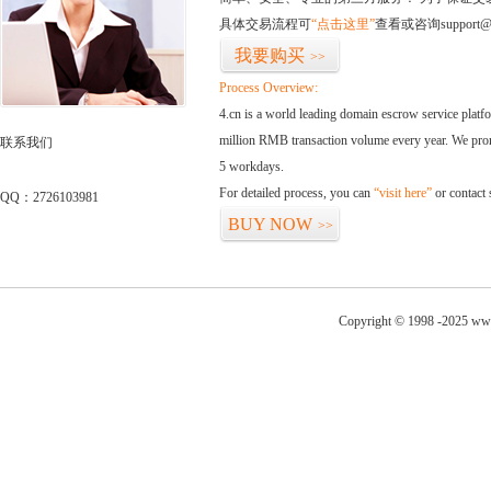
具体交易流程可
“点击这里”
查看或咨询support@
我要购买
>>
Process Overview:
4.cn is a world leading domain escrow service plat
million RMB transaction volume every year. We promi
联系我们
5 workdays.
For detailed process, you can
“visit here”
or contact
QQ：2726103981
BUY NOW
>>
Copyright © 1998 -2025 www